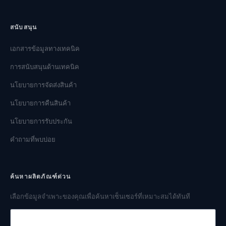
สนับสนุน
เอกสารข้อมูลทางเทคนิค
การสนับสนุนด้านเทคนิค
นโยบายการจัดส่งสินค้า
นโยบายการคืนสินค้า
นโยบายการรับประกัน
คำถามที่พบบ่อย
ค้นหาผลิตภัณฑ์ด่วน
เลือกข้อมูลจำเพาะของคุณเพื่อค้นหาเซ็นเซอร์ที่เหมาะสมได้ทันที
ช่วงความดัน
สัญญาณเอาต์พุต
ประเภทความดัน