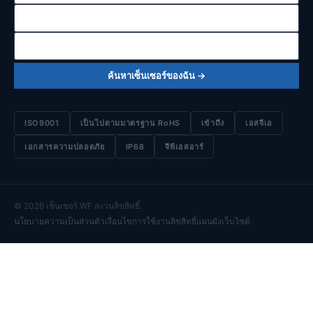
ค้นหาเซ็นเซอร์ของฉัน →
ISO9001
เป็นไปตามมาตรฐาน RoHS
เข้าถึง
เอสจีเอ
เอกสารความปลอดภัย
IP68
จีพีเอสอาร์
© 2026 เซ็นเซอร์ WF สงวนลิขสิทธิ์.
นโยบายความเป็นส่วนตัว
เงื่อนไขการใช้งาน
ลิขสิทธิ์
แผนผังเว็บไซต์