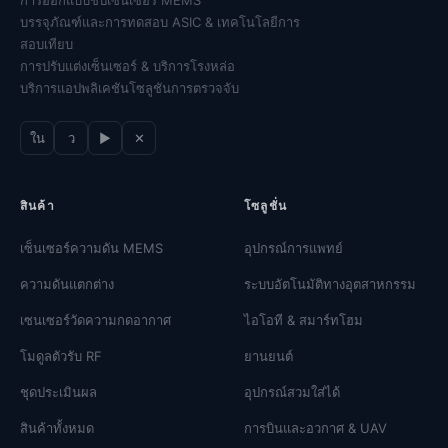
การออกแบบชิปเซ็นเซอร์ MEMS
บรรจุภัณฑ์และการทดสอบ ASIC & เทคโนโลยีการ
สอบเทียบ
การปรับแต่งเซ็นเซอร์ & บริการโรงหล่อ
บริการแอปพลิเคชันโซลูชันการตรวจจับ
ใน
ว
▶
✕
สินค้า
โซลูชั่น
เซ็นเซอร์ความดัน MEMS
อุปกรณ์การแพทย์
ความดันแตกต่าง
ระบบอัตโนมัติทางอุตสาหกรรม
เซนเซอร์วัดความกดอากาศ
ไอโอที & สมาร์ทโฮม
โมดูลตัวรับ RF
ยานยนต์
ชุดประเมินผล
อุปกรณ์สวมใส่ได้
สินค้าทั้งหมด
การบินและอวกาศ & UAV