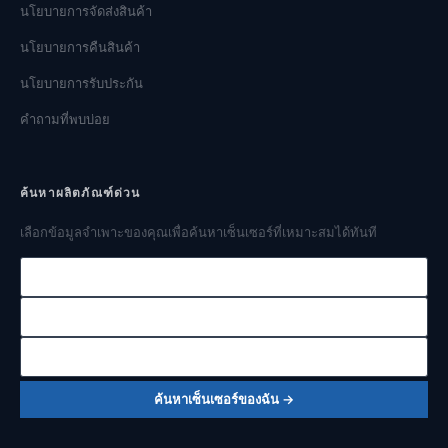
นโยบายการจัดส่งสินค้า
นโยบายการคืนสินค้า
นโยบายการรับประกัน
คำถามที่พบบ่อย
ค้นหาผลิตภัณฑ์ด่วน
เลือกข้อมูลจำเพาะของคุณเพื่อค้นหาเซ็นเซอร์ที่เหมาะสมได้ทันที
ช่วงความดัน
สัญญาณเอาต์พุต
ประเภทความดัน
ค้นหาเซ็นเซอร์ของฉัน →