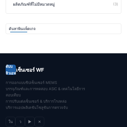
ผลิตภัณฑ์ที่ไม่มีหมวดหมู่
3
ค้นหาพินแพ็คเกจ
ดับบ
เซ็นเซอร์ WF
ลิวเอฟ
การออกแบบชิปเซ็นเซอร์ MEMS
บรรจุภัณฑ์และการทดสอบ ASIC & เทคโนโลยีการ
สอบเทียบ
การปรับแต่งเซ็นเซอร์ & บริการโรงหล่อ
บริการแอปพลิเคชันโซลูชันการตรวจจับ
ใน
ว
▶
✕