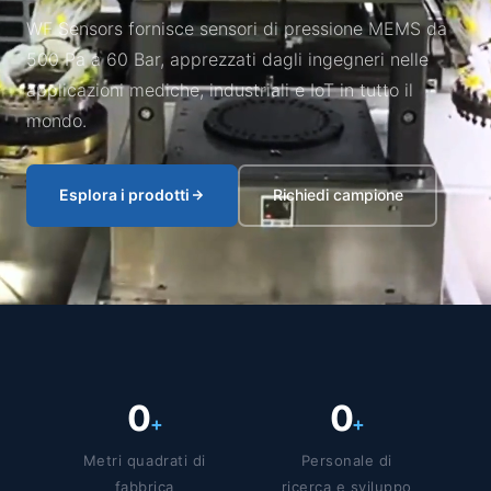
WF Sensors fornisce sensori di pressione MEMS da
500 Pa a 60 Bar, apprezzati dagli ingegneri nelle
applicazioni mediche, industriali e IoT in tutto il
mondo.
Esplora i prodotti
Richiedi campione
0
0
+
+
Metri quadrati di
Personale di
fabbrica
ricerca e sviluppo