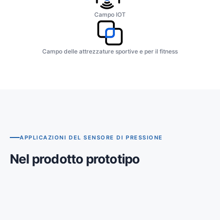
Campo IOT
Campo delle attrezzature sportive e per il fitness
APPLICAZIONI DEL SENSORE DI PRESSIONE
Dispositivi medici
Nel prodotto prototipo
Ventilatori, misuratori di pressione sanguigna