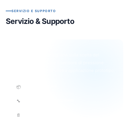
SERVIZIO E SUPPORTO
Servizio & Supporto
Saremo lieti di consigliarvi sulla scelta del
prodotto e di trovare il sensore di pressione
MEMS giusto per la vostra applicazione prototipo.
Prova dei campioni
📦
Spedito entro 3 giorni lavorativi
Ingegneria delle applicazioni
🔧
Guida tecnica esperta
Documentazione completa
📄
Schede tecniche, CAD, guida tramite app