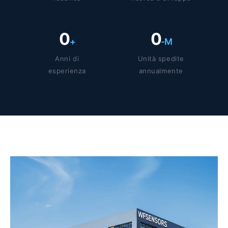
0
0
+
-M
Anni di
Unità spedite
esperienza
annualmente