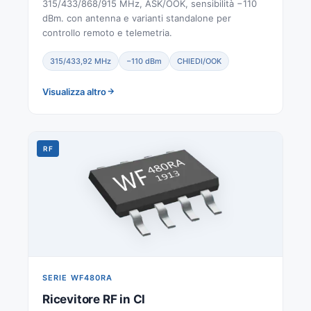
315/433/868/915 MHz, ASK/OOK, sensibilità −110
dBm. con antenna e varianti standalone per
controllo remoto e telemetria.
315/433,92 MHz
−110 dBm
CHIEDI/OOK
Visualizza altro
RF
SERIE WF480RA
Ricevitore RF in CI