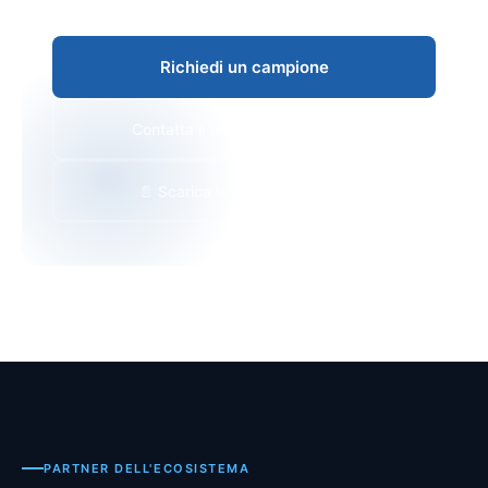
mars@weifengheng.com
+86 0755-23311175
Richiedi un campione
Contatta il tecnico delle vendite
📄 Scarica le schede tecniche
PARTNER DELL'ECOSISTEMA