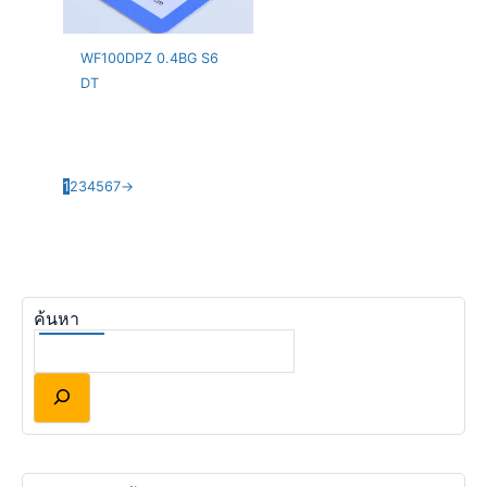
WF100DPZ 0.4BG S6
DT
1
2
3
4
5
6
7
→
ค้นหา