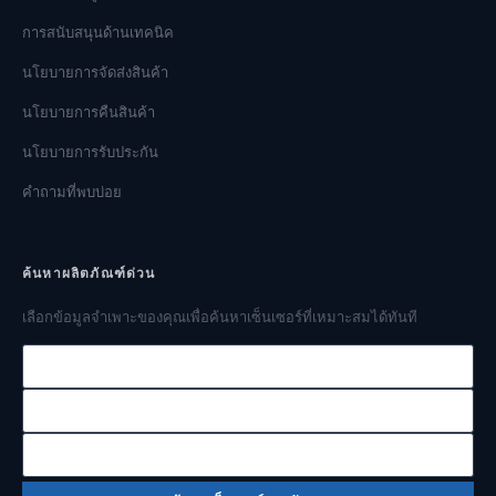
การสนับสนุนด้านเทคนิค
นโยบายการจัดส่งสินค้า
นโยบายการคืนสินค้า
นโยบายการรับประกัน
คำถามที่พบบ่อย
ค้นหาผลิตภัณฑ์ด่วน
เลือกข้อมูลจำเพาะของคุณเพื่อค้นหาเซ็นเซอร์ที่เหมาะสมได้ทันที
ช่วงความดัน
สัญญาณเอาต์พุต
ประเภทความดัน