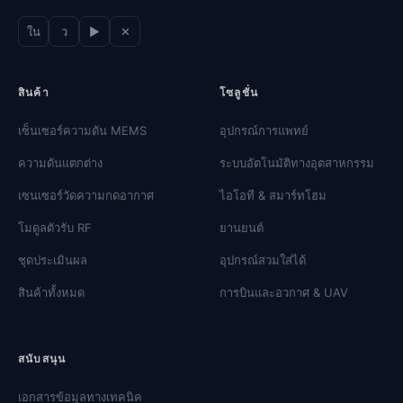
ใน
ว
▶
✕
สินค้า
โซลูชั่น
เซ็นเซอร์ความดัน MEMS
อุปกรณ์การแพทย์
ความดันแตกต่าง
ระบบอัตโนมัติทางอุตสาหกรรม
เซนเซอร์วัดความกดอากาศ
ไอโอที & สมาร์ทโฮม
โมดูลตัวรับ RF
ยานยนต์
ชุดประเมินผล
อุปกรณ์สวมใส่ได้
สินค้าทั้งหมด
การบินและอวกาศ & UAV
สนับสนุน
เอกสารข้อมูลทางเทคนิค