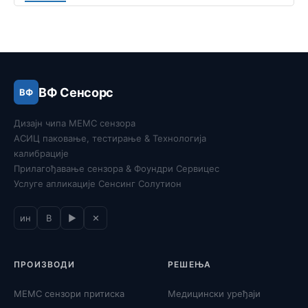
ВФ Сенсорс
ВФ
Дизајн чипа МЕМС сензора
АСИЦ паковање, тестирање & Технологија
калибрације
Прилагођавање сензора & Фоундри Сервицес
Услуге апликације Сенсинг Солутион
ин
В
▶
✕
ПРОИЗВОДИ
РЕШЕЊА
МЕМС сензори притиска
Медицински уређаји