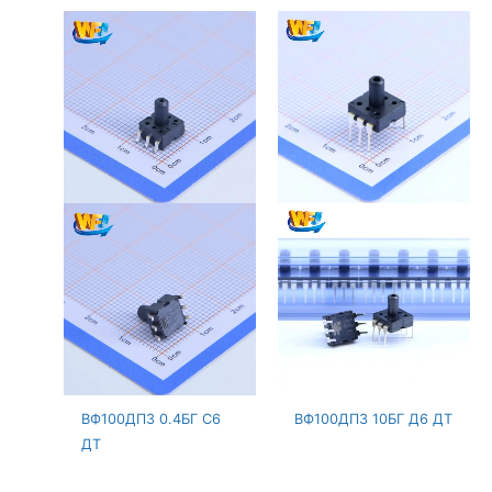
ВФ100ДПЗ 0.4БГ С6
ВФ100ДПЗ 10БГ Д6 ДТ
ДТ