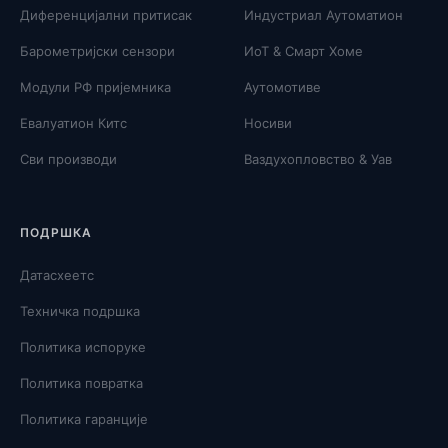
Диференцијални притисак
Индустриал Аутоматион
Барометријски сензори
ИоТ & Смарт Хоме
Модули РФ пријемника
Аутомотиве
Евалуатион Китс
Носиви
Сви производи
Ваздухопловство & Уав
ПОДРШКА
Датасхеетс
Техничка подршка
Политика испоруке
Политика повратка
Политика гаранције