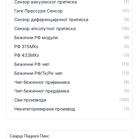
Сензор вакуумског притиска
2
Гаге Прессуре Сенсор
41
Сензор диференцијалног притиска
4
Сензор апсолутног притиска
36
Бежични РФ модули
8
РФ 315МХз
6
РФ 433МХз
3
Бежични РФ чип
13
Бежични РФ/Тк/Рк чип
13
Чип бежичног пријемника
8
Чип бежичног предајника
5
Сви производи
100
Некатегоризирани производ
3
Сеарцх Пацкаге Пинс