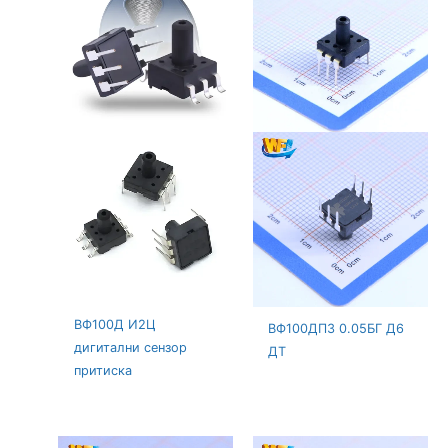
ВФ100Д И2Ц
ВФ100ДПЗ 0.05БГ Д6
дигитални сензор
ДТ
притиска