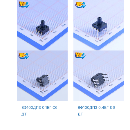
ВФ100ДПЗ 0.1БГ С6
ВФ100ДПЗ 0.4БГ Д6
ДТ
ДТ