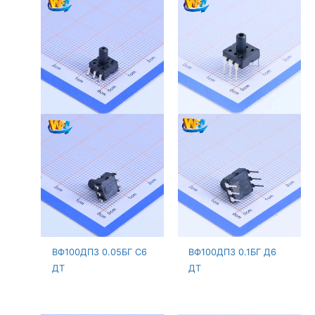
ВФ100ДПЗ 0.05БГ С6
ВФ100ДПЗ 0.1БГ Д6
ДТ
ДТ