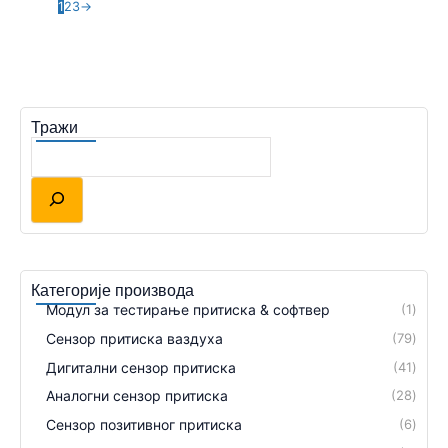
1
2
3
→
Тражи
Категорије производа
Модул за тестирање притиска & софтвер
1
Сензор притиска ваздуха
79
Дигитални сензор притиска
41
Аналогни сензор притиска
28
Сензор позитивног притиска
6