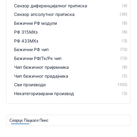
Сензор диференцијалног притиска
4
Сензор апсолутног притиска
36
Бежични РФ модули
8
РФ 315МХз
6
РФ 433МХз
3
Бежични РФ чип
13
Бежични РФ/Тк/Рк чип
13
Чип бежичног пријемника
8
Чип бежичног предајника
5
Сви производи
100
Некатегоризирани производ
3
Сеарцх Пацкаге Пинс