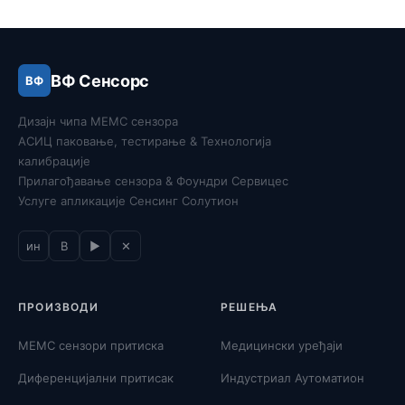
ВФ Сенсорс
ВФ
Дизајн чипа МЕМС сензора
АСИЦ паковање, тестирање & Технологија
калибрације
Прилагођавање сензора & Фоундри Сервицес
Услуге апликације Сенсинг Солутион
ин
В
▶
✕
ПРОИЗВОДИ
РЕШЕЊА
МЕМС сензори притиска
Медицински уређаји
Диференцијални притисак
Индустриал Аутоматион