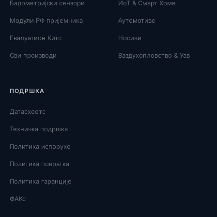
Барометријски сензори
ИоТ & Смарт Хоме
Модули РФ пријемника
Аутомотиве
Евалуатион Китс
Носиви
Сви производи
Ваздухопловство & Уав
ПОДРШКА
Датасхеетс
Техничка подршка
Политика испоруке
Политика повратка
Политика гаранције
ФАКс