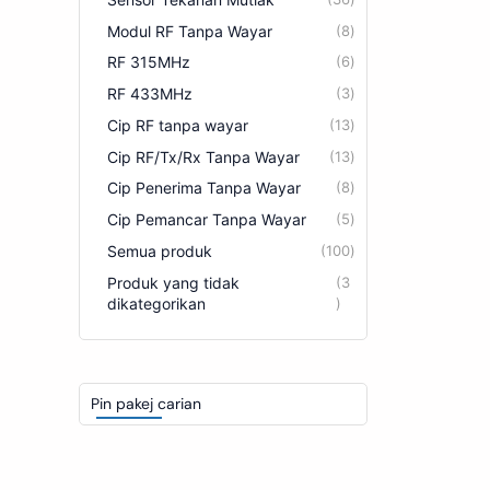
Modul RF Tanpa Wayar
8
RF 315MHz
6
RF 433MHz
3
Cip RF tanpa wayar
13
Cip RF/Tx/Rx Tanpa Wayar
13
Cip Penerima Tanpa Wayar
8
Cip Pemancar Tanpa Wayar
5
Semua produk
100
Produk yang tidak
3
dikategorikan
Pin pakej carian