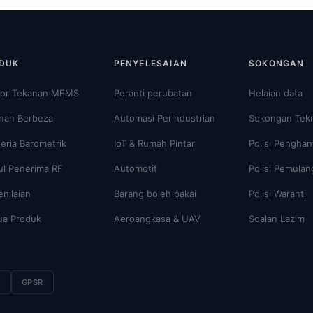
DUK
PENYELESAIAN
SOKONGAN
or Tekanan MEMS
Peranti perubatan
Helaian data
nan Berbeza
Automasi Perindustrian
Sokongan Tekn
eria Barometrik
IoT & Rumah Pintar
Polisi Penghan
l Penerima RF
Automotif
Polisi Pemula
enilaian
Barang boleh pakai
Polisi Waranti
a Produk
Aeroangkasa & UAV
Soalan Lazim
8
GPSR