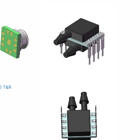
0 T
&R