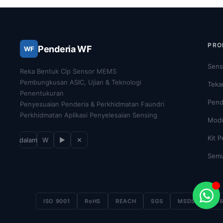
PRO
Penderia WF
WF
Sens
Reka Bentuk Cip Sensor MEMS
Pembungkusan ASIC, Ujian & Teknologi
Teka
Penentukuran
Pend
Penyesuaian Penderia & Perkhidmatan Faundri
Perkhidmatan Aplikasi Penyelesaian Sensing
Modu
Kit P
dalam
W
▶
✕
Semu
ISO 9001
RoHS
REACH
SGS
MSDS
IP6