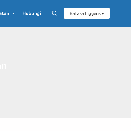
atan
Hubungi
Bahasa Inggeris ▾
an