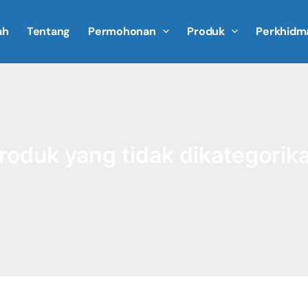
ah
Tentang
Permohonan
Produk
Perkhidm
roduk yang tidak dikategorik