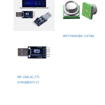
WF27HH02BA L10T&R
WF USB_IIC_TTL
STRUMENTI V1