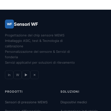
Sensori WF
WF
Progettazione del chip sensore MEMS
Imballaggio ASIC, test & Tecnologia di
calibrazione
Personalizzazione del sensore & Servizi di
fonderia
Servizi applicativi per soluzioni di rilevamento
In
W
▶
✕
PRODOTTI
SOLUZIONI
Sensori di pressione MEMS
Dispositivi medici