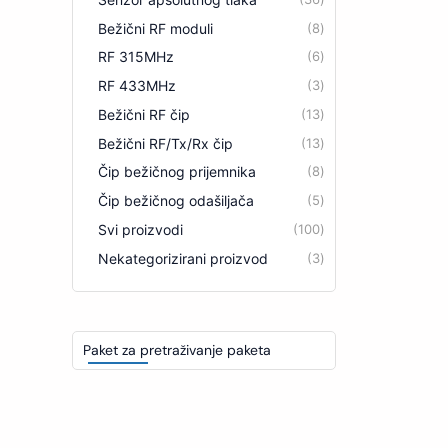
Bežični RF moduli
8
RF 315MHz
6
RF 433MHz
3
Bežični RF čip
13
Bežični RF/Tx/Rx čip
13
Čip bežičnog prijemnika
8
Čip bežičnog odašiljača
5
Svi proizvodi
100
Nekategorizirani proizvod
3
Paket za pretraživanje paketa