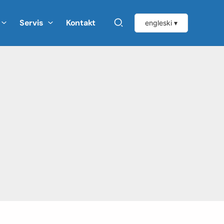
Servis
Kontakt
engleski ▾