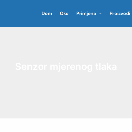
Dom
Oko
Primjena
Proizvodi
Senzor mjerenog tlaka