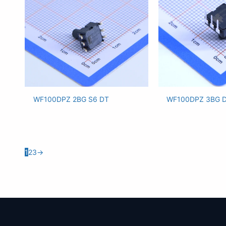
WF100DPZ 2BG S6 DT
WF100DPZ 3BG 
1
2
3
→