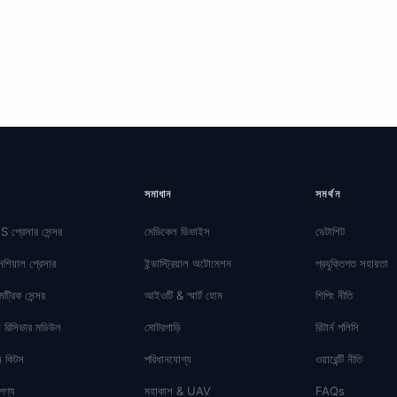
সমাধান
সমর্থন
প্রেসার সেন্সর
মেডিকেল ডিভাইস
ডেটাশিট
নশিয়াল প্রেসার
ইন্ডাস্ট্রিয়াল অটোমেশন
প্রযুক্তিগত সহায়তা
েট্রিক সেন্সর
আইওটি & স্মার্ট হোম
শিপিং নীতি
রিসিভার মডিউল
মোটরগাড়ি
রিটার্ন পলিসি
়ন কিটস
পরিধানযোগ্য
ওয়ারেন্টি নীতি
পণ্য
মহাকাশ & UAV
FAQs