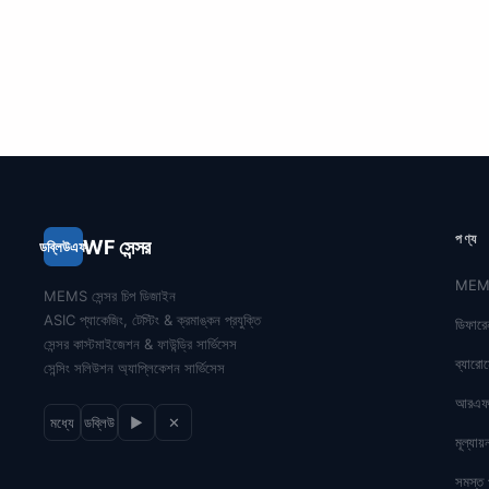
পণ্য
WF সেন্সর
ডব্লিউএফ
MEMS 
MEMS সেন্সর চিপ ডিজাইন
ASIC প্যাকেজিং, টেস্টিং & ক্রমাঙ্কন প্রযুক্তি
ডিফারে
সেন্সর কাস্টমাইজেশন & ফাউন্ড্রি সার্ভিসেস
ব্যারোম
সেন্সিং সলিউশন অ্যাপ্লিকেশন সার্ভিসেস
আরএফ 
মধ্যে
ডব্লিউ
▶
✕
মূল্যায
সমস্ত 