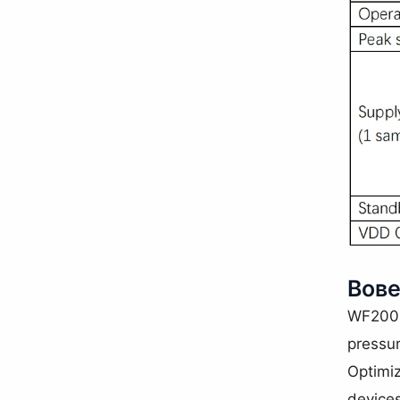
Вов
WF200D 
pressu
Optimiz
device