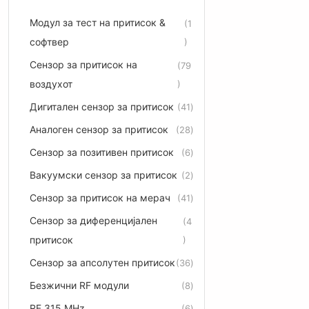
Модул за тест на притисок &
1
софтвер
Сензор за притисок на
79
воздухот
Дигитален сензор за притисок
41
Аналоген сензор за притисок
28
Сензор за позитивен притисок
6
Вакуумски сензор за притисок
2
Сензор за притисок на мерач
41
Сензор за диференцијален
4
притисок
Сензор за апсолутен притисок
36
Безжични RF модули
8
RF 315 MHz
6