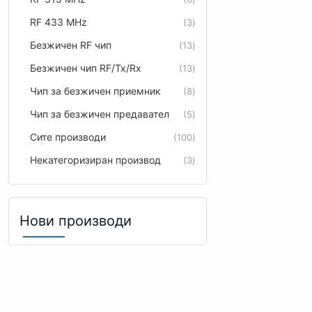
RF 433 MHz
3
Безжичен RF чип
13
Безжичен чип RF/Tx/Rx
13
Чип за безжичен приемник
8
Чип за безжичен предавател
5
Сите производи
100
Некатегоризиран производ
3
Нови производи