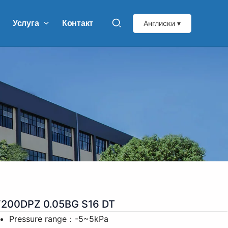
Услуга
Контакт
Англиски ▾
200DPZ 0.05BG S16 DT
Pressure range：-5~5kPa