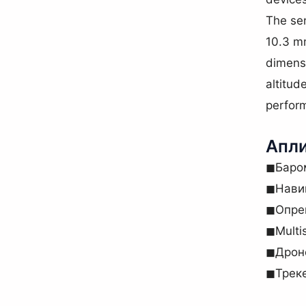
The sen
10.3 mm
dimensi
altitud
perform
Апл
◼Баром
◼Навиг
◼Опре
◼Multi
◼Дроно
◼Треке