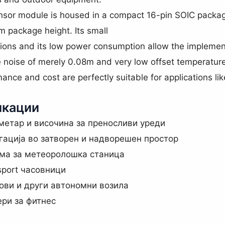
sor module is housed in a compact 16-pin SOIC package
 package height. Its small
ons and its low power consumption allow the implementa
e noise of merely 0.08m and very low offset temperature 
ance and cost are perfectly suitable for applications li
икации
етар и височина за преносливи уреди
ација во затворен и надворешен простор
ма за метеоролошка станица
sport часовници
ви и други автономни возила
ри за фитнес