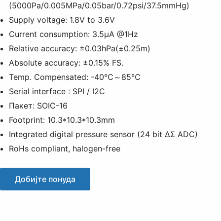
(5000Pa/0.005MPa/0.05bar/0.72psi/37.5mmHg)
Supply voltage: 1.8V to 3.6V
Current consumption: 3.5μA @1Hz
Relative accuracy: ±0.03hPa(±0.25m)
Absolute accuracy: ±0.15% FS.
Temp. Compensated: -40℃～85℃
Serial interface : SPI / I2C
Пакет: SOIC-16
Footprint: 10.3*10.3*10.3mm
Integrated digital pressure sensor (24 bit ΔΣ ADC)
RoHs compliant, halogen-free
Добијте понуда