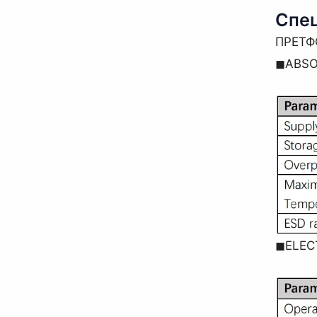
Спец
ПРЕТ
◼ABSO
◼ELECT