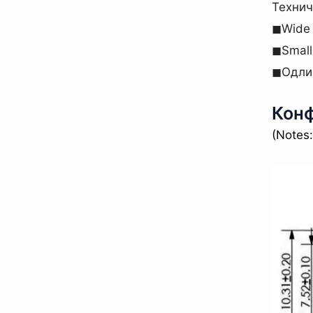
Технич
◼Wide 
◼Small
◼Одли
Конф
(Notes