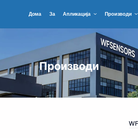
Дома
За
Апликација
Производи
Производи
WF